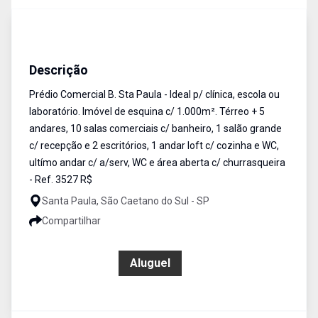
Prédio Comercial
Aluguel
Cód:
3527
Descrição
Prédio Comercial B. Sta Paula - Ideal p/ clínica, escola ou
laboratório. Imóvel de esquina c/ 1.000m². Térreo + 5
andares, 10 salas comerciais c/ banheiro, 1 salão grande
c/ recepção e 2 escritórios, 1 andar loft c/ cozinha e WC,
ultímo andar c/ a/serv, WC e área aberta c/ churrasqueira
- Ref. 3527 R$
Santa Paula, São Caetano do Sul - SP
Compartilhar
R$ 28.000,00
Aluguel