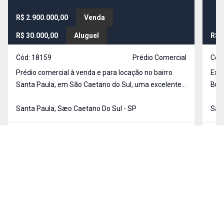
R$ 2.900.000,00
Venda
R$ 30.000,00
Aluguel
R$ 
Cód:
18159
Prédio Comercial
Cód
Prédio comercial à venda e para locação no bairro
Exce
Santa Paula, em São Caetano do Sul, uma excelente
Burg
oportunidade para empresas que buscam um imóvel
Sant
moderno, versátil e pronto para uso em uma das
Santa Paula, Sæo Caetano Do Sul - SP
entr
Sant
regiões mais valorizadas da cidade. Com
rece
aproximadamente 600
600
m²
5
560
MEUS FAVORITOS
COMPARAR IMÓVEIS
BUSCA AVANÇADA
Finalidade