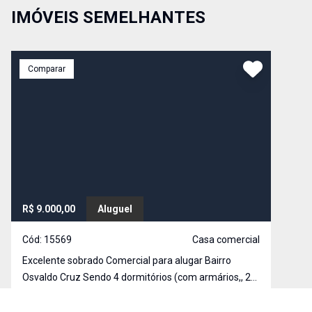
IMÓVEIS SEMELHANTES
Comparar
R$ 9.000,00
Aluguel
Cód:
15569
Casa comercial
Excelente sobrado Comercial para alugar Bairro
Osvaldo Cruz Sendo 4 dormitórios (com armários,, 2
suítes, 3 salas, 4 banheiros, cozinha com armários,
área de serviço, 5 vagas. Ótima localização, pertinho
Osvaldo Cruz, São Caetano do Sul - SP