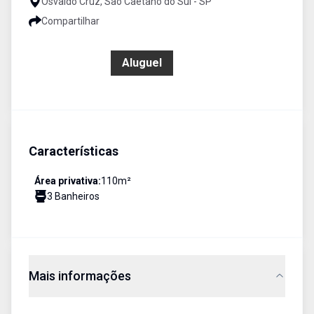
Osvaldo Cruz, São Caetano do Sul - SP
Compartilhar
R$ 7.000,00
Aluguel
Características
Área privativa:
110
m²
3
Banheiro
s
Mais informações