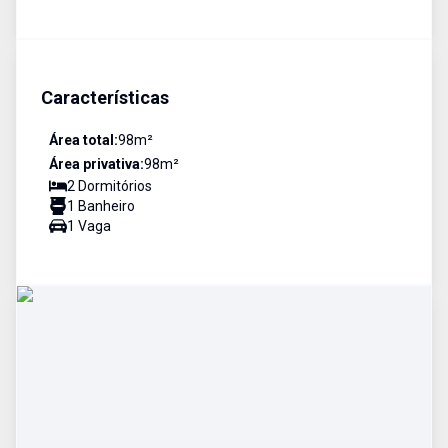
Características
Área total:
98
m²
Área privativa:
98
m²
2
Dormitório
s
1
Banheiro
1
Vaga