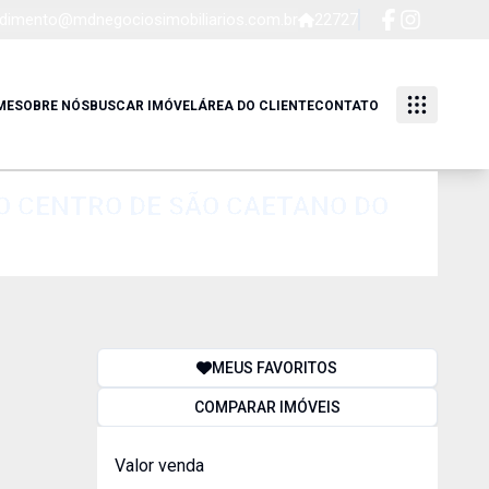
dimento@mdnegociosimobiliarios.com.br
22727
ME
SOBRE NÓS
BUSCAR IMÓVEL
ÁREA DO CLIENTE
CONTATO
MEUS FAVORITOS
COMPARAR IMÓVEIS
Valor venda