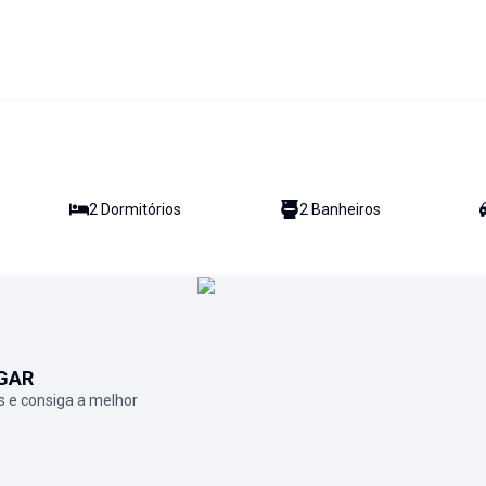
2
Dormitório
s
2
Banheiro
s
GAR
 e consiga a melhor