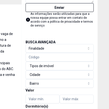
Enviar
As informações serão utilizadas para que a
nossa equipe possa entrar em contato de
acordo com a
política de privacidade e termos
de serviço
 vaga de
imo a
BUSCA AVANÇADA
utura de
Finalidade
 da
ncipais
Tipos de imóvel
s do ABC.
ta e venha
Cidade
Bairro
Valor
Dormitório(s)