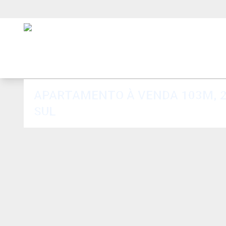
APARTAMENTO À VENDA 103M, 2 DORMITORIOS 1 VAGA DE GARAGEM NO CENTRO DE SÃO CAETANO DO
SUL