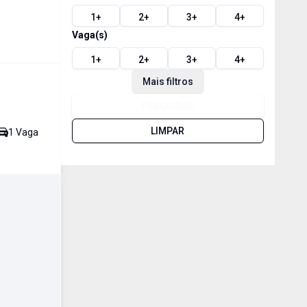
1
+
2
+
3
+
4
+
Vaga(s)
1
+
2
+
3
+
4
+
Mais filtros
PESQUISAR
LIMPAR
1
Vaga