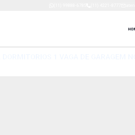
(11) 99888-6785
(11) 4221-8777
aten
HO