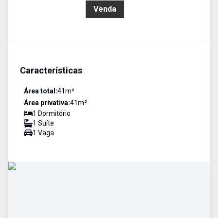
R$ 350.000,00
Venda
Características
Área total:
41
m²
Área privativa:
41
m²
1
Dormitório
1
Suíte
1
Vaga