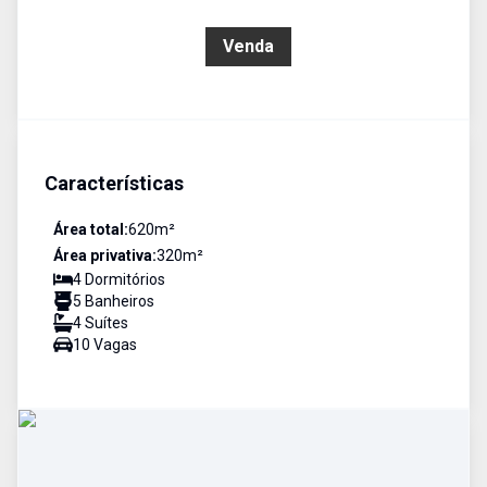
R$ 1.800.000,00
Venda
Características
Área total:
620
m²
Área privativa:
320
m²
4
Dormitório
s
5
Banheiro
s
4
Suíte
s
10
Vaga
s