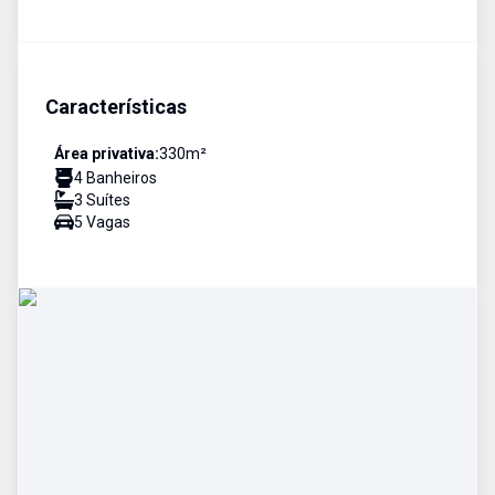
Características
Área privativa:
330
m²
4
Banheiro
s
3
Suíte
s
5
Vaga
s