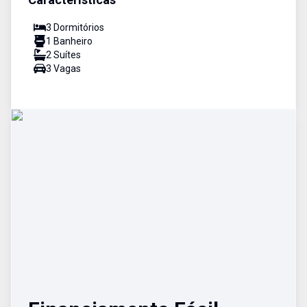
3
Dormitório
s
1
Banheiro
2
Suíte
s
3
Vaga
s