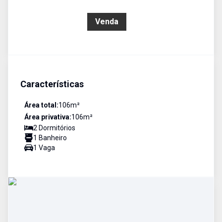
R$ 470.000,00
Venda
Características
Área total:
106
m²
Área privativa:
106
m²
2
Dormitório
s
1
Banheiro
1
Vaga