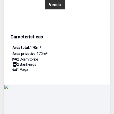
R$ 700.000,00
Venda
Características
Área total:
170
m²
Área privativa:
170
m²
2
Dormitório
s
2
Banheiro
s
1
Vaga