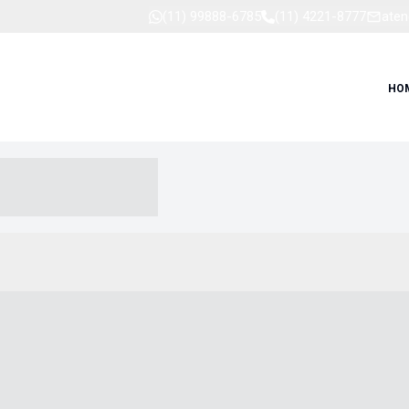
(11) 99888-6785
(11) 4221-8777
aten
HO
-- ----- --- ------