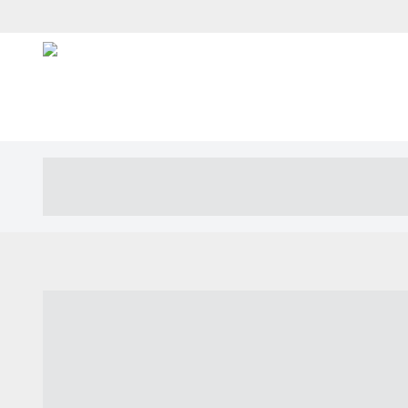
----- ----- -- ------ ---- ---- -- ----- ---