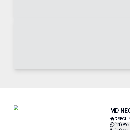
MD NE
CRECI:
(11) 99