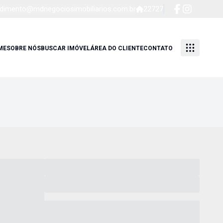
dimento@mdnegociosimobiliarios.com.br
22727
ME
SOBRE NÓS
BUSCAR IMÓVEL
ÁREA DO CLIENTE
CONTATO