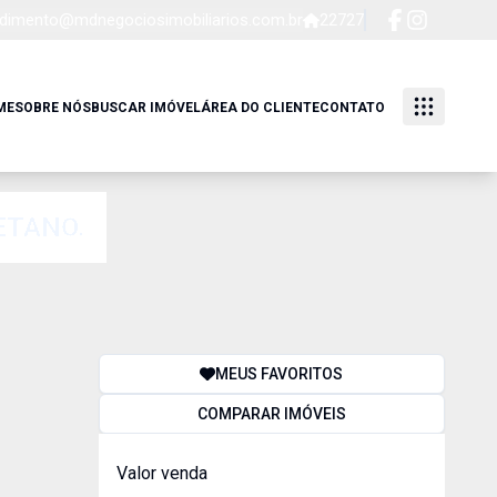
dimento@mdnegociosimobiliarios.com.br
22727
ME
SOBRE NÓS
BUSCAR IMÓVEL
ÁREA DO CLIENTE
CONTATO
ETANO.
MEUS FAVORITOS
COMPARAR IMÓVEIS
Valor venda