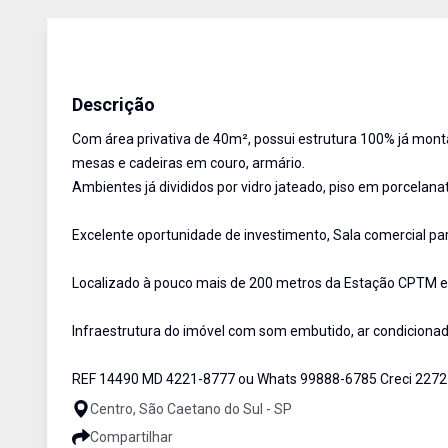
Salas/Conjuntos
Venda e Aluguel
Cód:
14490
Descrição
Com área privativa de 40m², possui estrutura 100% já mon
mesas e cadeiras em couro, armário.
Ambientes já divididos por vidro jateado, piso em porcelanat
Excelente oportunidade de investimento, Sala comercial pa
Localizado à pouco mais de 200 metros da Estação CPTM e T
Infraestrutura do imóvel com som embutido, ar condicionad
REF 14490 MD 4221-8777 ou Whats 99888-6785 Creci 2272
Centro, São Caetano do Sul - SP
Compartilhar