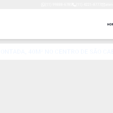
(11) 99888-6785
(11) 4221-8777
aten
HO
ONTADA, 40M² NO CENTRO DE SÃO CA