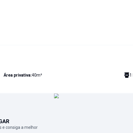
Área privativa:
40
m²
1
GAR
 e consiga a melhor