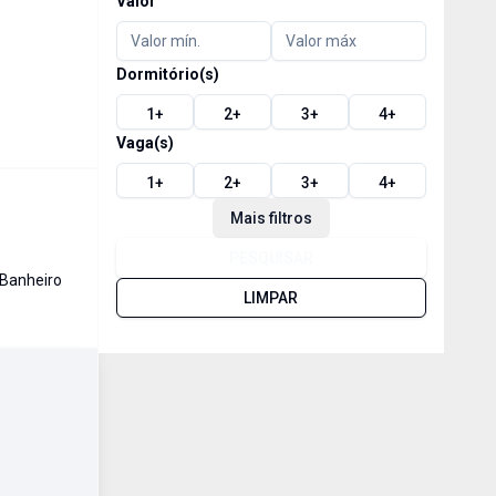
Valor
Dormitório(s)
1
+
2
+
3
+
4
+
Vaga(s)
1
+
2
+
3
+
4
+
Mais filtros
PESQUISAR
Banheiro
LIMPAR