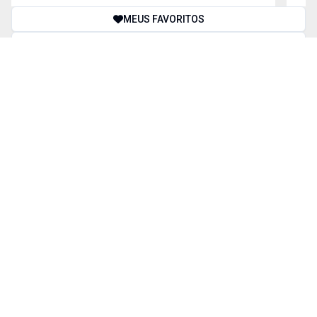
MEUS FAVORITOS
COMPARAR IMÓVEIS
BUSCA AVANÇADA
Finalidade
Tipos de imóvel
Cidade
Bairro
Valor
Dormitório(s)
1
+
2
+
3
+
4
+
Vaga(s)