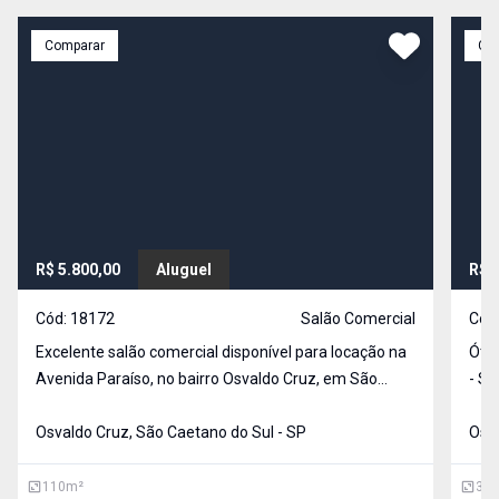
Comparar
Co
R$ 5.800,00
Aluguel
R$ 
Cód:
18172
Salão Comercial
Cód
Excelente salão comercial disponível para locação na
Ótimo s
Avenida Paraíso, no bairro Osvaldo Cruz, em São
- Sã
Caetano do Sul. Com uma área privativa de 110 m²,
banh
este espaço oferece uma ótima oportunidade para
Osvaldo Cruz, São Caetano do Sul - SP
port
Osva
você estabelecer ou expandir seu negócio. Não pe
você
110
m²
300