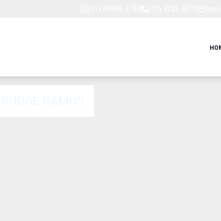
(11) 99888-6785
(11) 4221-8777
aten
HO
M RUDGE RAMOS