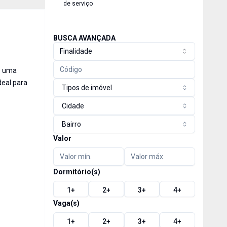
de serviço
BUSCA AVANÇADA
Finalidade
e uma
deal para
Tipos de imóvel
Cidade
Bairro
Valor
Dormitório(s)
1
+
2
+
3
+
4
+
Vaga(s)
1
+
2
+
3
+
4
+