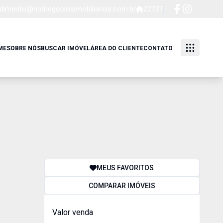
dimento@mdnegociosimobiliarios.com.br
22727
ME
SOBRE NÓS
BUSCAR IMÓVEL
ÁREA DO CLIENTE
CONTATO
MEUS FAVORITOS
COMPARAR IMÓVEIS
Valor venda