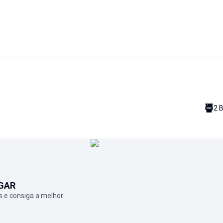
2
B
GAR
 e consiga a melhor