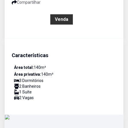
Compartilhar
R$ 670.000,00
Venda
Características
Área total:
140
m²
Área privativa:
140
m²
3
Dormitório
s
2
Banheiro
s
1
Suíte
2
Vaga
s