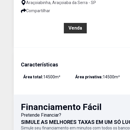
Araçoiabinha, Araçoiaba da Serra - SP
Compartilhar
R$ 1.200.000,00
Venda
Características
Área total:
14500
m²
Área privativa:
14500
m²
Financiamento Fácil
Pretende Financiar?
SIMULE AS MELHORES TAXAS EM UM SÓ LU
Simule seu financiamento em minutos com todos os bancos