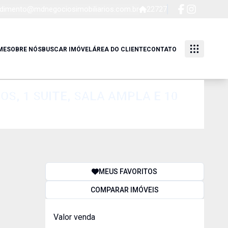
dimento@mdnegociosimobiliarios.com.br
22727
ME
SOBRE NÓS
BUSCAR IMÓVEL
ÁREA DO CLIENTE
CONTATO
S, 1 SUITE, SALA AMPLA E 10
MEUS FAVORITOS
COMPARAR IMÓVEIS
Valor venda