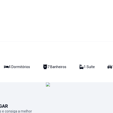
4
Dormitório
s
7
Banheiro
s
1
Suíte
GAR
 e consiga a melhor