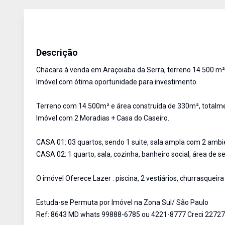
Chácara
Venda
Cód:
8643
Descrição
Chacara à venda em Araçoiaba da Serra, terreno 14.500 m²,
Imóvel com ótima oportunidade para investimento.
Terreno com 14.500m² e área construída de 330m², total
Imóvel com 2 Moradias + Casa do Caseiro.
CASA 01: 03 quartos, sendo 1 suite, sala ampla com 2 ambien
CASA 02: 1 quarto, sala, cozinha, banheiro social, área de s
O imóvel Oferece Lazer : piscina, 2 vestiários, churrasquei
Estuda-se Permuta por Imóvel na Zona Sul/ São Paulo
Ref: 8643 MD whats 99888-6785 ou 4221-8777 Creci 22727