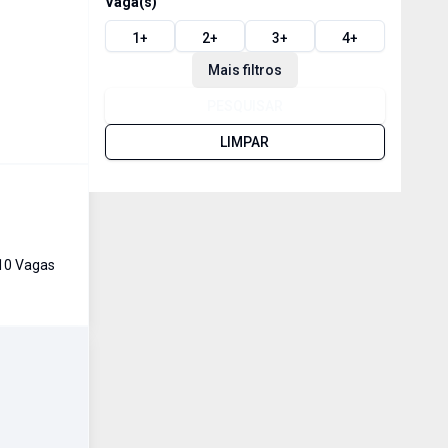
Vaga(s)
1
+
2
+
3
+
4
+
Mais filtros
PESQUISAR
LIMPAR
10
Vaga
s