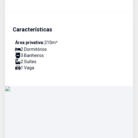
Características
Área privativa:
210
m²
2
Dormitório
s
3
Banheiro
s
2
Suíte
s
1
Vaga