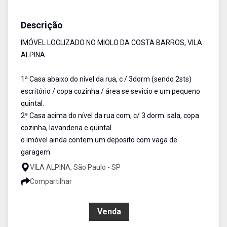
Casa
Venda
Cód:
17534
Descrição
IMÓVEL LOCLIZADO NO MIOLO DA COSTA BARROS, VILA
ALPINA
1ª Casa abaixo do nível da rua, c / 3dorm (sendo 2sts)
escritório / copa cozinha / área se sevicio e um pequeno
quintal.
2ª Casa acima do nível da rua com, c/ 3 dorm. sala, copa
cozinha, lavanderia e quintal.
o imóvel ainda contem um deposito com vaga de
garagem
VILA ALPINA, São Paulo - SP
Compartilhar
R$ 720.000,00
Venda