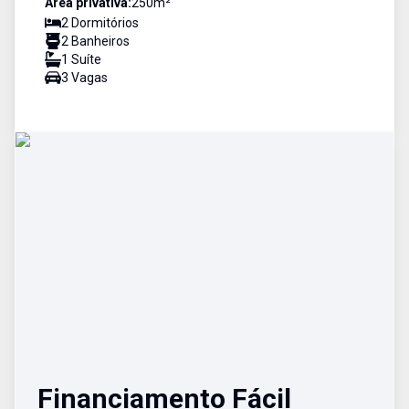
Área privativa:
250
m²
2
Dormitório
s
2
Banheiro
s
1
Suíte
3
Vaga
s
Financiamento Fácil