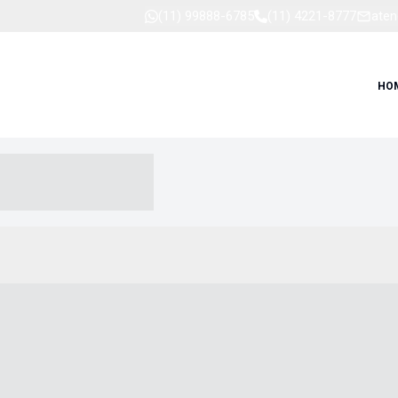
(11) 99888-6785
(11) 4221-8777
aten
HO
-- ----- --- ------