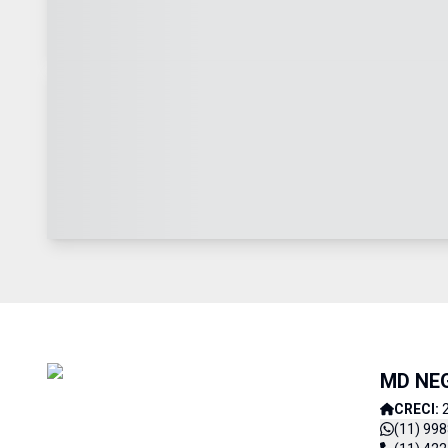
MD NE
CRECI:
(11) 99