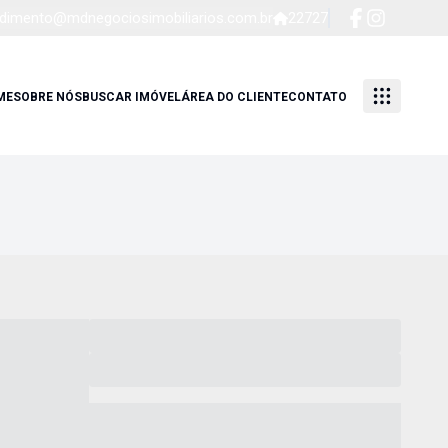
dimento@mdnegociosimobiliarios.com.br
22727
ME
SOBRE NÓS
BUSCAR IMÓVEL
ÁREA DO CLIENTE
CONTATO