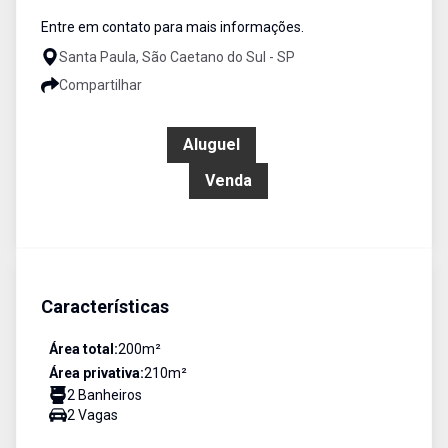
Entre em contato para mais informações.
Santa Paula, São Caetano do Sul - SP
Compartilhar
R$ 10.000,00
Aluguel
R$ 1.280.000,00
Venda
Características
Área total:
200
m²
Área privativa:
210
m²
2
Banheiro
s
2
Vaga
s