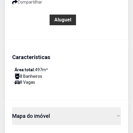
Compartilhar
R$ 27.000,00
Aluguel
Características
Área total:
497
m²
8
Banheiro
s
8
Vaga
s
Mapa do imóvel