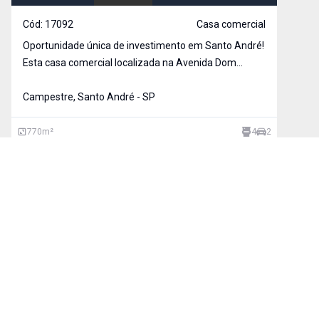
Cód:
17092
Casa comercial
Oportunidade única de investimento em Santo André!
Esta casa comercial localizada na Avenida Dom
Pedro II, no bairro Campestre, oferece uma ampla
área privativa de 770m² e conta com Portão para
Campestre, Santo André - SP
pedestres e carro (2 ou vagas), recepção, 5 salas de
tra
770
m²
4
2
MEUS FAVORITOS
COMPARAR IMÓVEIS
BUSCA AVANÇADA
Finalidade
Tipos de imóvel