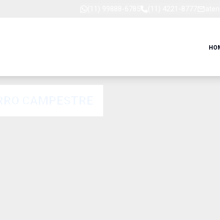
(11) 99888-6785
(11) 4221-8777
aten
HO
IRRO CAMPESTRE