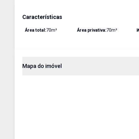
Características
Área total:
70
m²
Área privativa:
70
m²
Mapa do imóvel