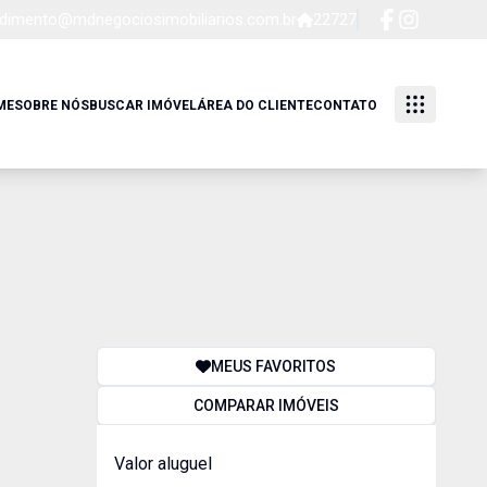
dimento@mdnegociosimobiliarios.com.br
22727
ME
SOBRE NÓS
BUSCAR IMÓVEL
ÁREA DO CLIENTE
CONTATO
MEUS FAVORITOS
COMPARAR IMÓVEIS
Valor aluguel