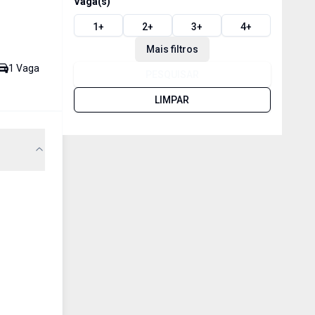
Vaga(s)
1
+
2
+
3
+
4
+
Mais filtros
1
Vaga
PESQUISAR
LIMPAR