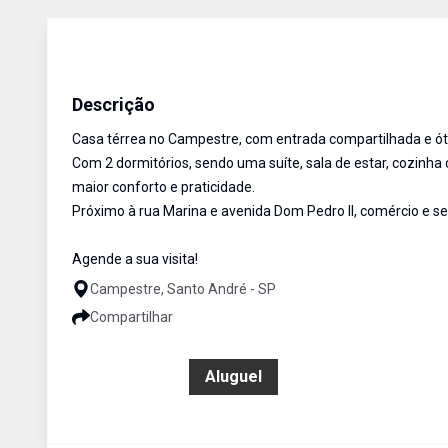
Casa
Aluguel
Cód:
18064
Descrição
Casa térrea no Campestre, com entrada compartilhada e ótim
Com 2 dormitórios, sendo uma suíte, sala de estar, cozinh
maior conforto e praticidade.
Próximo à rua Marina e avenida Dom Pedro II, comércio e se
Agende a sua visita!
Campestre, Santo André - SP
Compartilhar
R$ 2.700,00
Aluguel