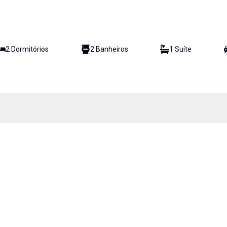
2
Dormitório
s
2
Banheiro
s
1
Suíte