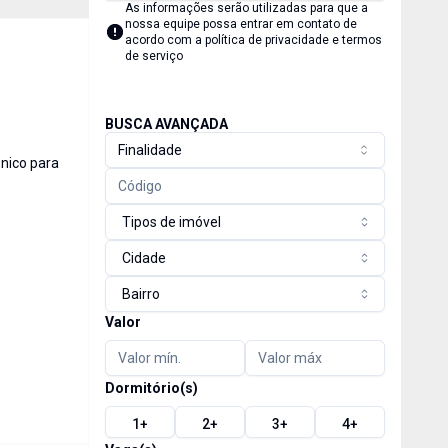
As informações serão utilizadas para que a
nossa equipe possa entrar em contato de
acordo com a
política de privacidade e termos
de serviço
BUSCA AVANÇADA
Finalidade
ônico para
Tipos de imóvel
Cidade
Bairro
Valor
Dormitório(s)
1
+
2
+
3
+
4
+