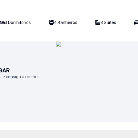
3
Dormitório
s
4
Banheiro
s
3
Suíte
s
GAR
 e consiga a melhor