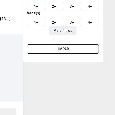
1
+
2
+
3
+
4
+
Vaga(s)
4
Vaga
s
1
+
2
+
3
+
4
+
Mais filtros
PESQUISAR
LIMPAR