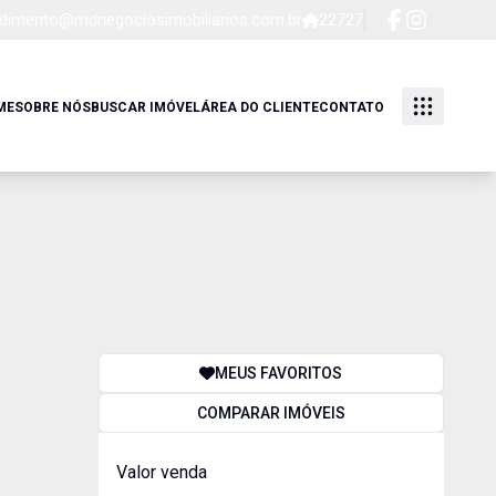
dimento@mdnegociosimobiliarios.com.br
22727
ME
SOBRE NÓS
BUSCAR IMÓVEL
ÁREA DO CLIENTE
CONTATO
MEUS FAVORITOS
COMPARAR IMÓVEIS
Valor venda