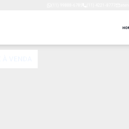
(11) 99888-6785
(11) 4221-8777
aten
HO
 À VENDA