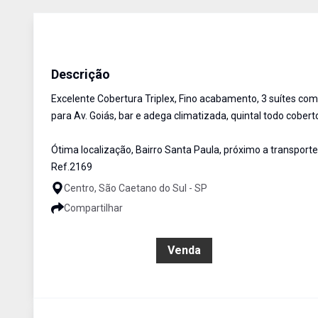
Apartamento Triplex
Venda
Cód:
2169
Descrição
Excelente Cobertura Triplex, Fino acabamento, 3 suítes com
para Av. Goiás, bar e adega climatizada, quintal todo coberto
Ótima localização, Bairro Santa Paula, próximo a transport
Ref.2169
Centro, São Caetano do Sul - SP
Compartilhar
R$ 2.700.000,00
Venda