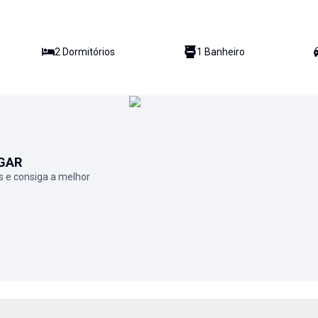
2
Dormitório
s
1
Banheiro
GAR
 e consiga a melhor