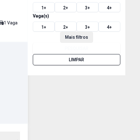
1
+
2
+
3
+
4
+
Vaga(s)
1
Vaga
1
+
2
+
3
+
4
+
Mais filtros
PESQUISAR
LIMPAR