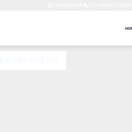
(11) 99888-6785
(11) 4221-8777
aten
HO
ILA SÃO JOSÉ SCS