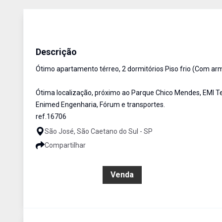
Apartamento
Venda
Cód:
16706
Descrição
Ótimo apartamento térreo, 2 dormitórios Piso frio (Com armá
Ótima localização, próximo ao Parque Chico Mendes, EMI Ter
Enimed Engenharia, Fórum e transportes.
ref.16706
São José, São Caetano do Sul - SP
Compartilhar
R$ 480.000,00
Venda