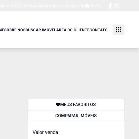
dimento@mdnegociosimobiliarios.com.br
22727
ME
SOBRE NÓS
BUSCAR IMÓVEL
ÁREA DO CLIENTE
CONTATO
MEUS FAVORITOS
COMPARAR IMÓVEIS
Valor venda