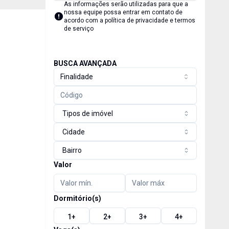
As informações serão utilizadas para que a
nossa equipe possa entrar em contato de
acordo com a
política de privacidade e termos
de serviço
BUSCA AVANÇADA
Finalidade
Tipos de imóvel
Cidade
Bairro
Valor
Dormitório(s)
1
+
2
+
3
+
4
+