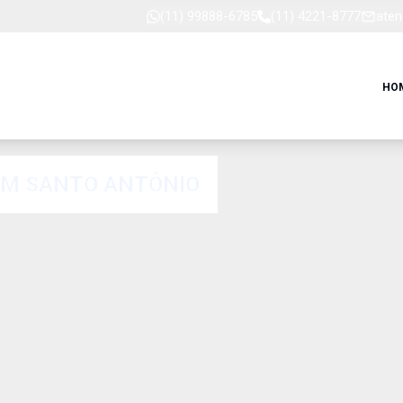
(11) 99888-6785
(11) 4221-8777
aten
HO
EM SANTO ANTÔNIO