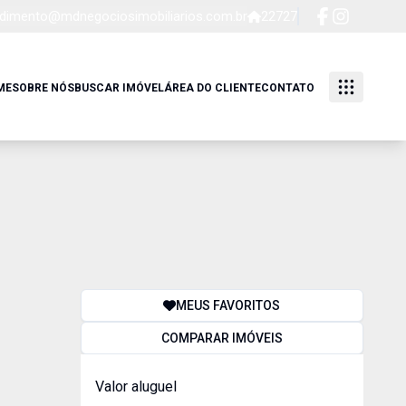
dimento@mdnegociosimobiliarios.com.br
22727
ME
SOBRE NÓS
BUSCAR IMÓVEL
ÁREA DO CLIENTE
CONTATO
MEUS FAVORITOS
COMPARAR IMÓVEIS
Valor aluguel