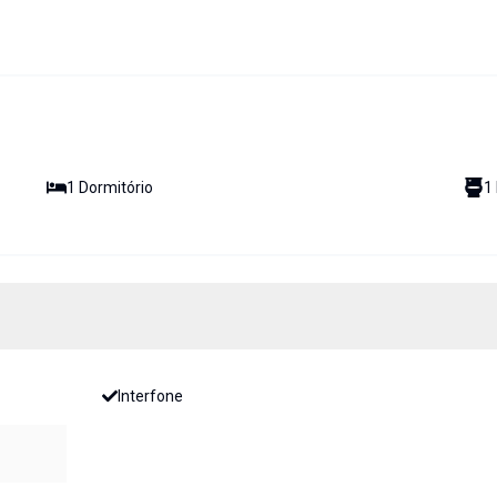
1
Dormitório
1
Interfone