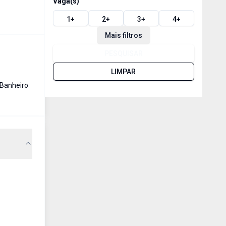
Vaga(s)
1
+
2
+
3
+
4
+
Mais filtros
PESQUISAR
LIMPAR
Banheiro