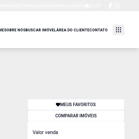
dimento@mdnegociosimobiliarios.com.br
22727
ME
SOBRE NÓS
BUSCAR IMÓVEL
ÁREA DO CLIENTE
CONTATO
MEUS FAVORITOS
COMPARAR IMÓVEIS
Valor venda