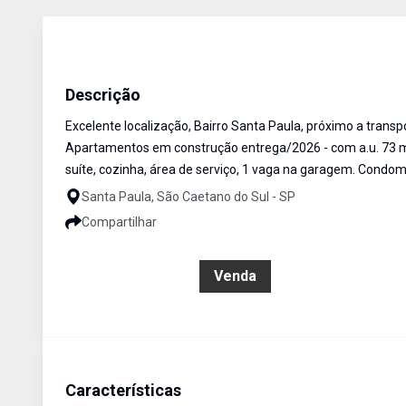
Apartamento
Venda
Cód:
16178
Descrição
Excelente localização, Bairro Santa Paula, próximo a transpo
Apartamentos em construção entrega/2026 - com a.u. 73 me
suíte, cozinha, área de serviço, 1 vaga na garagem. Condomí
Santa Paula, São Caetano do Sul - SP
Compartilhar
R$ 1.005.100,00
Venda
Características