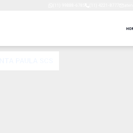
(11) 99888-6785
(11) 4221-8777
aten
HO
NTA PAULA SCS