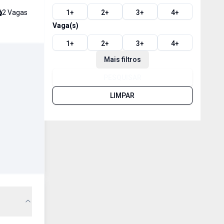
2
Vaga
s
1
+
2
+
3
+
4
+
Vaga(s)
1
+
2
+
3
+
4
+
Mais filtros
PESQUISAR
LIMPAR