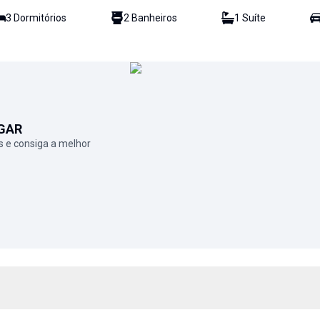
3
Dormitório
s
2
Banheiro
s
1
Suíte
GAR
 e consiga a melhor