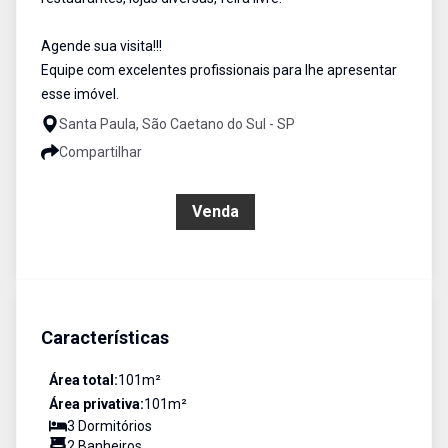
Agende sua visita!!!
Equipe com excelentes profissionais para lhe apresentar
esse imóvel.
Santa Paula, São Caetano do Sul - SP
Compartilhar
R$ 890.000,00
Venda
Características
Área total:
101
m²
Área privativa:
101
m²
3
Dormitório
s
2
Banheiro
s