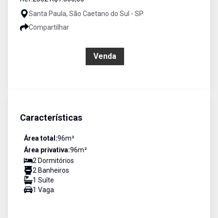
Santa Paula, São Caetano do Sul - SP
Compartilhar
R$ 950.000,00
Venda
Características
Área total:
96
m²
Área privativa:
96
m²
2
Dormitório
s
2
Banheiro
s
1
Suíte
1
Vaga