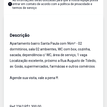
As informações serão utilizadas para que a nossa equipe possa
entrar em contato de acordo com a
política de privacidade e
termos de serviço
Apartamento
Venda
Cód:
2362
Descrição
Apartamento bairro Santa Paula com 96m² - 02
dormitórios, sala 02 ambientes, WC com box, cozinha,
sacada, dependência c/ WC, área de serviço, 1 vaga
Localização excelente, próximo a Rua Augusto de Toledo,
av. Goiás, supermercados, farmácias e outros comércios.
Agende sua visita, vale a pena !!!.
Ref.2362 R$1.300,00