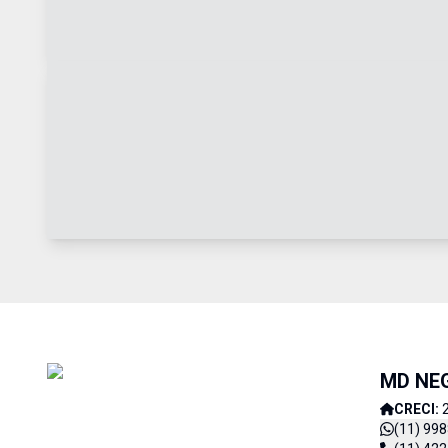
MD NE
CRECI:
(11) 99