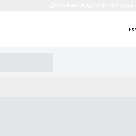
(11) 99888-6785
(11) 4221-8777
aten
HO
-- ----- --- ------