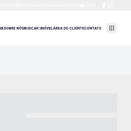
dimento@mdnegociosimobiliarios.com.br
22727
ME
SOBRE NÓS
BUSCAR IMÓVEL
ÁREA DO CLIENTE
CONTATO