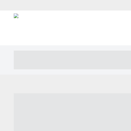
----- ----- -- ------ ---- ---- -- ----- ---