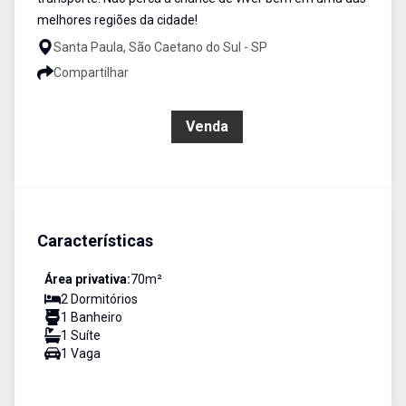
melhores regiões da cidade!
Santa Paula, São Caetano do Sul - SP
Compartilhar
R$ 1.100.000,00
Venda
Características
Área privativa:
70
m²
2
Dormitório
s
1
Banheiro
1
Suíte
1
Vaga