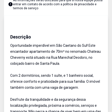
As informações serão utilizadas para que a nossa equipe possa
entrar em contato de acordo com a
política de privacidade e
termos de serviço
Apartamento
Venda
Cód:
17042
Descrição
Oportunidade imperdível em São Caetano do Sul! Este
encantador apartamento de 70m² no renomado Chateau
Cheverny está situado na Rua Marechal Deodoro, no
cobiçado bairro de Santa Paula.
Com 2 dormitórios, sendo 1 suíte, e 1 banheiro social,
oferece conforto e praticidade para sua família. O imóvel
também conta com uma vaga de garagem.
Desfrute da tranquilidade e da segurança dessa
localização privilegiada, próxima a comércio, serviços e
transporte. Não perca a chance de viver bem em uma das