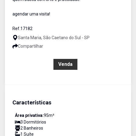
agendar uma visita!
Ref.17182
Santa Maria, São Caetano do Sul - SP
Compartilhar
R$ 870.000,00
Venda
Características
Área privativa:
95
m²
3
Dormitório
s
2
Banheiro
s
1
Suíte