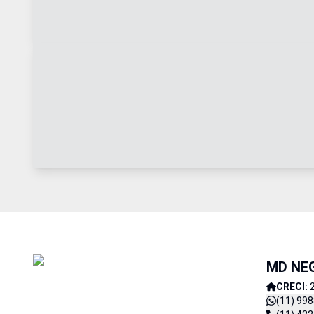
MD NE
CRECI:
(11) 99