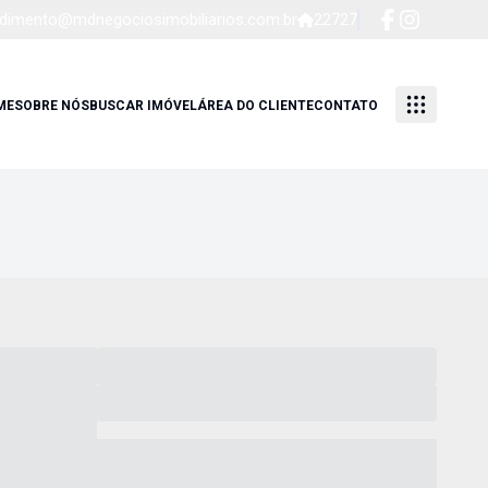
dimento@mdnegociosimobiliarios.com.br
22727
ME
SOBRE NÓS
BUSCAR IMÓVEL
ÁREA DO CLIENTE
CONTATO