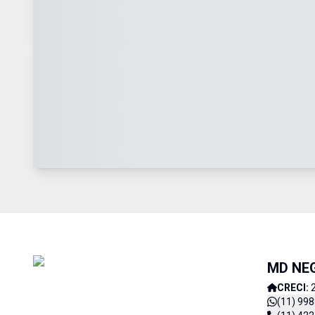
MD NE
CRECI:
(11) 99