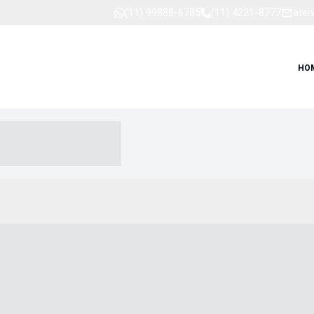
(11) 99888-6785
(11) 4221-8777
aten
HO
-- ----- --- ------