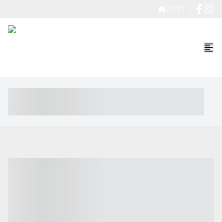
22727
----- ----- -- ------ ---- ---- -- ----- ----- ----- --- ------