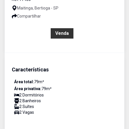
Maitinga, Bertioga - SP
Compartilhar
R$ 878.000,00
Venda
Características
Área total:
79
m²
Área privativa:
79
m²
2
Dormitório
s
2
Banheiro
s
2
Suíte
s
2
Vaga
s