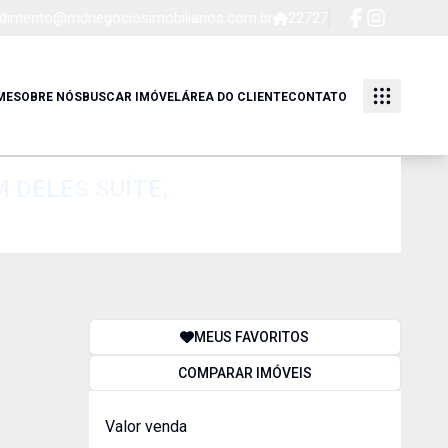
dimento@mdnegociosimobiliarios.com.br
22727
ME
SOBRE NÓS
BUSCAR IMÓVEL
ÁREA DO CLIENTE
CONTATO
 DELES SUÍTE,
MEUS FAVORITOS
COMPARAR IMÓVEIS
Valor venda