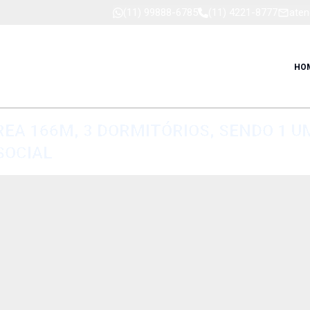
(11) 99888-6785
(11) 4221-8777
aten
HO
EA 166M, 3 DORMITÓRIOS, SENDO 1 UM
SOCIAL