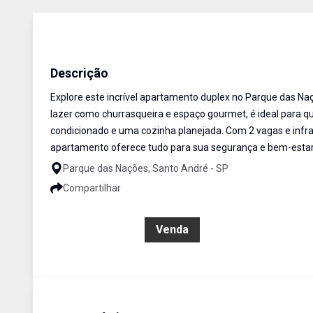
Apartamento Duplex
Venda
Cód:
18070
Descrição
Explore este incrível apartamento duplex no Parque das Na
lazer como churrasqueira e espaço gourmet, é ideal para qu
condicionado e uma cozinha planejada. Com 2 vagas e infraes
apartamento oferece tudo para sua segurança e bem-esta
Parque das Nações, Santo André - SP
Compartilhar
R$ 949.000,00
Venda