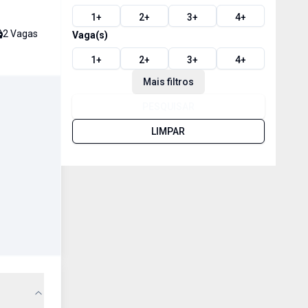
1
+
2
+
3
+
4
+
2
Vaga
s
Vaga(s)
1
+
2
+
3
+
4
+
Mais filtros
PESQUISAR
LIMPAR