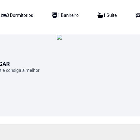
3
Dormitório
s
1
Banheiro
1
Suíte
GAR
 e consiga a melhor