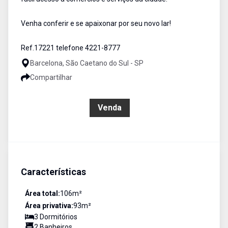
Venha conferir e se apaixonar por seu novo lar!
Ref.17221 telefone 4221-8777
Barcelona, São Caetano do Sul - SP
Compartilhar
R$ 627.000,00
Venda
Características
Área total:
106
m²
Área privativa:
93
m²
3
Dormitório
s
2
Banheiro
s