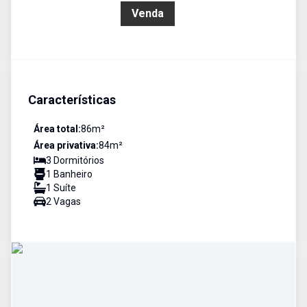
R$ 953.150,00
Venda
Características
Área total:
86
m²
Área privativa:
84
m²
3
Dormitório
s
1
Banheiro
1
Suíte
2
Vaga
s